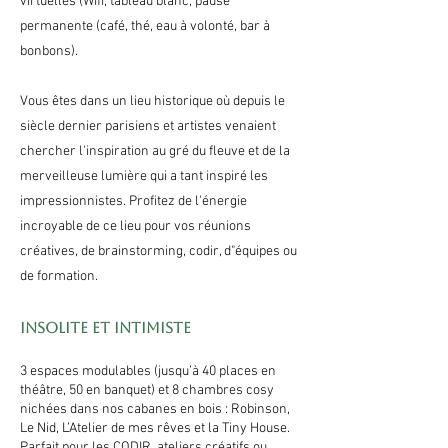
virtuelles (Wifi, tableau blanc, pause
permanente (café, thé, eau à volonté, bar à
bonbons).
Vous êtes dans un lieu historique où depuis le
siècle dernier parisiens et artistes venaient
chercher l'inspiration au gré du fleuve et de la
merveilleuse lumière qui a tant inspiré les
impressionnistes. Profitez de l'énergie
incroyable de ce lieu pour vos réunions
créatives, de brainstorming, codir, d"équipes ou
de formation.
Insolite et intimiste
3 espaces modulables (jusqu’à 40 places en
théâtre, 50 en banquet) et 8 chambres cosy
nichées dans nos cabanes en bois : Robinson,
Le Nid, L’Atelier de mes rêves et la Tiny House.
Parfait pour les CODIR, ateliers créatifs ou