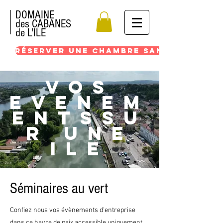
DOMAINE
des CABANES
de L'ILE
RÉSERVER UNE CHAMBRE SANS COMMISS
VoS
EVENEM
ENTSsu
r une
ile
Séminaires au vert
Confiez nous vos évènements d'entreprise
dans ce havre de paix accessible uniquement