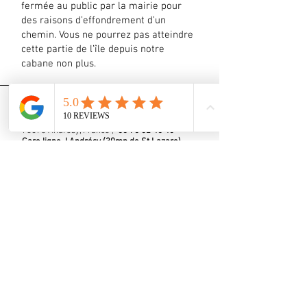
fermée au public par la mairie pour
des raisons d’effondrement d’un
chemin. Vous ne pourrez pas atteindre
cette partie de l’île depuis notre
cabane non plus.
2 lieu-dit ile du Devant
78570 Andrésy, France |
06 75 02 45 40
Gare ligne J Andrésy (30mn de St Lazare)
Gare RER A Conflans fin d'oise (30mn
Auber)
Nous contacter
Inscrivez-vous a notre liste de diffusion
Rejoindre